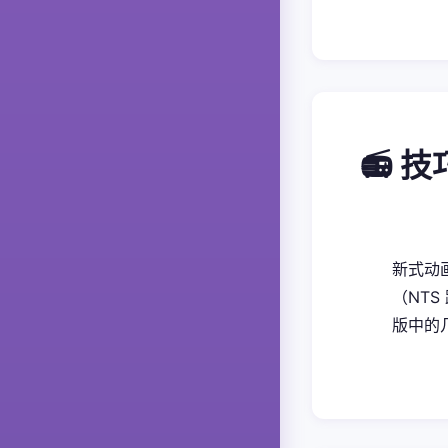
📻 
新式动画
（NTS
版中的