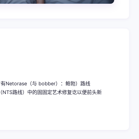
torase（与 bobber）：鲍勃）路线
场层面（NTS路线）中的固固定艺术修复讫以便前头新