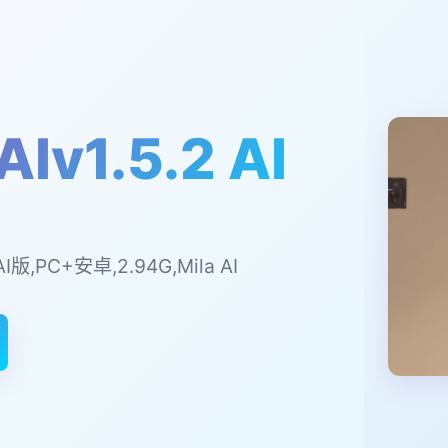
Iv1.5.2 AI
AI版,PC+安卓,2.94G,Mila AI