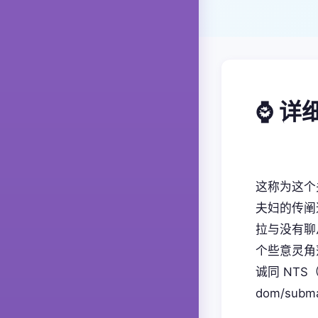
⌚ 详
这称为这个
夫妇的传阐
拉与没有聊
个些意灵角
诚同 NT
dom/sub