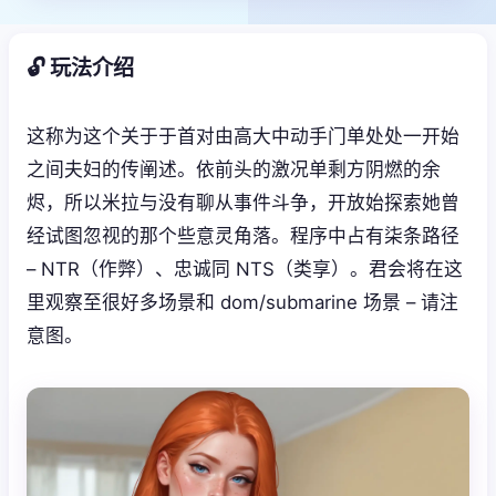
🔓 玩法介绍
这称为这个关于于首对由高大中动手门单处处一开始
之间夫妇的传阐述。依前头的激况单剩方阴燃的余
烬，所以米拉与没有聊从事件斗争，开放始探索她曾
经试图忽视的那个些意灵角落。程序中占有柒条路径
– NTR（作弊）、忠诚同 NTS（类享）。君会将在这
里观察至很好多场景和 dom/submarine 场景 – 请注
意图。