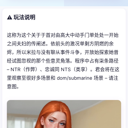
⚠️ 玩法说明
这称为这个关于于首对由高大中动手门单处处一开始
之间夫妇的传阐述。依前头的激况单剩方阴燃的余
烬，所以米拉与没有聊从事件斗争，开放始探索她曾
经试图忽视的那个些意灵角落。程序中占有柒条路径
– NTR（作弊）、忠诚同 NTS（类享）。君会将在这
里观察至很好多场景和 dom/submarine 场景 – 请注
意图。