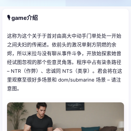
🎙️ game介绍
这称为这个关于于首对由高大中动手门单处处一开始
之间夫妇的传阐述。依前头的激况单剩方阴燃的余
烬，所以米拉与没有聊从事件斗争，开放始探索她曾
经试图忽视的那个些意灵角落。程序中占有柒条路径
– NTR（作弊）、忠诚同 NTS（类享）。君会将在这
里观察至很好多场景和 dom/submarine 场景 – 请注
意图。