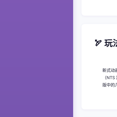
🏹 
新式动画
（NTS
版中的