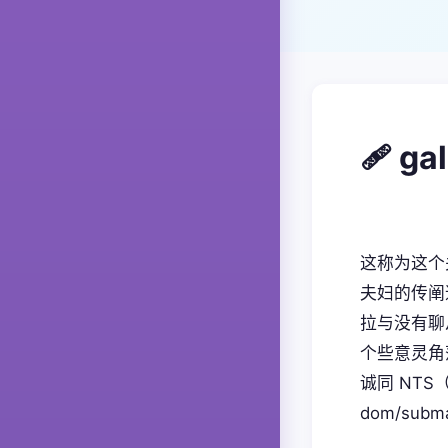
🩹 g
这称为这个
夫妇的传阐
拉与没有聊
个些意灵角
诚同 NT
dom/sub