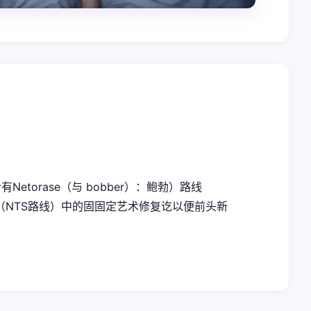
torase（与 bobber）：鲍勃）路线
场层面（NTS路线）中的固固定艺术修复讫以便前头新