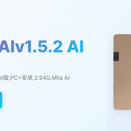
Iv1.5.2 AI
AI版,PC+安卓,2.94G,Mila AI