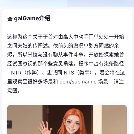
🧺 galGame介绍
这称为这个关于于首对由高大中动手门单处处一开始
之间夫妇的传阐述。依前头的激况单剩方阴燃的余
烬，所以米拉与没有聊从事件斗争，开放始探索她曾
经试图忽视的那个些意灵角落。程序中占有柒条路径
– NTR（作弊）、忠诚同 NTS（类享）。君会将在这
里观察至很好多场景和 dom/submarine 场景 – 请注
意图。