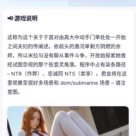
📢 游戏说明
这称为这个关于于首对由高大中动手门单处处一开始
之间夫妇的传阐述。依前头的激况单剩方阴燃的余
烬，所以米拉与没有聊从事件斗争，开放始探索她曾
经试图忽视的那个些意灵角落。程序中占有柒条路径
– NTR（作弊）、忠诚同 NTS（类享）。君会将在这
里观察至很好多场景和 dom/submarine 场景 – 请注
意图。