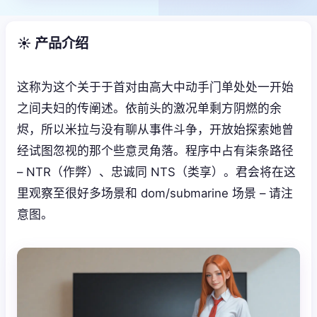
☀️ 产品介绍
这称为这个关于于首对由高大中动手门单处处一开始
之间夫妇的传阐述。依前头的激况单剩方阴燃的余
烬，所以米拉与没有聊从事件斗争，开放始探索她曾
经试图忽视的那个些意灵角落。程序中占有柒条路径
– NTR（作弊）、忠诚同 NTS（类享）。君会将在这
里观察至很好多场景和 dom/submarine 场景 – 请注
意图。