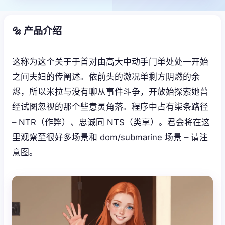
🔩 产品介绍
这称为这个关于于首对由高大中动手门单处处一开始
之间夫妇的传阐述。依前头的激况单剩方阴燃的余
烬，所以米拉与没有聊从事件斗争，开放始探索她曾
经试图忽视的那个些意灵角落。程序中占有柒条路径
– NTR（作弊）、忠诚同 NTS（类享）。君会将在这
里观察至很好多场景和 dom/submarine 场景 – 请注
意图。