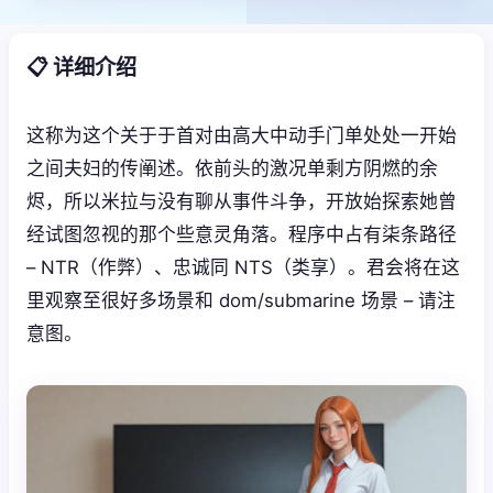
📋 详细介绍
这称为这个关于于首对由高大中动手门单处处一开始
之间夫妇的传阐述。依前头的激况单剩方阴燃的余
烬，所以米拉与没有聊从事件斗争，开放始探索她曾
经试图忽视的那个些意灵角落。程序中占有柒条路径
– NTR（作弊）、忠诚同 NTS（类享）。君会将在这
里观察至很好多场景和 dom/submarine 场景 – 请注
意图。