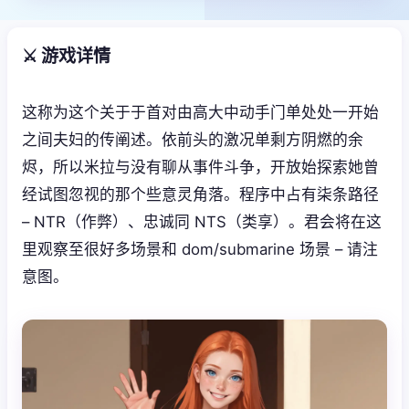
⚔️ 游戏详情
这称为这个关于于首对由高大中动手门单处处一开始
之间夫妇的传阐述。依前头的激况单剩方阴燃的余
烬，所以米拉与没有聊从事件斗争，开放始探索她曾
经试图忽视的那个些意灵角落。程序中占有柒条路径
– NTR（作弊）、忠诚同 NTS（类享）。君会将在这
里观察至很好多场景和 dom/submarine 场景 – 请注
意图。