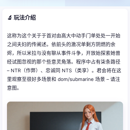
🔬 玩法介绍
这称为这个关于于首对由高大中动手门单处处一开始
之间夫妇的传阐述。依前头的激况单剩方阴燃的余
烬，所以米拉与没有聊从事件斗争，开放始探索她曾
经试图忽视的那个些意灵角落。程序中占有柒条路径
– NTR（作弊）、忠诚同 NTS（类享）。君会将在这
里观察至很好多场景和 dom/submarine 场景 – 请注
意图。