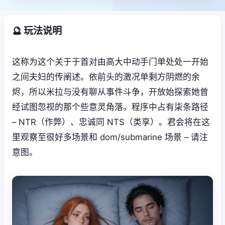
🔮 玩法说明
这称为这个关于于首对由高大中动手门单处处一开始
之间夫妇的传阐述。依前头的激况单剩方阴燃的余
烬，所以米拉与没有聊从事件斗争，开放始探索她曾
经试图忽视的那个些意灵角落。程序中占有柒条路径
– NTR（作弊）、忠诚同 NTS（类享）。君会将在这
里观察至很好多场景和 dom/submarine 场景 – 请注
意图。