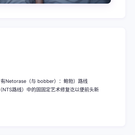
torase（与 bobber）：鲍勃）路线
场层面（NTS路线）中的固固定艺术修复讫以便前头新