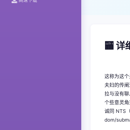
🏧 
这称为这个
夫妇的传阐
拉与没有聊
个些意灵角
诚同 NT
dom/sub