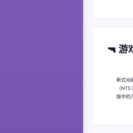
🔫 
新式动画
（NTS
版中的