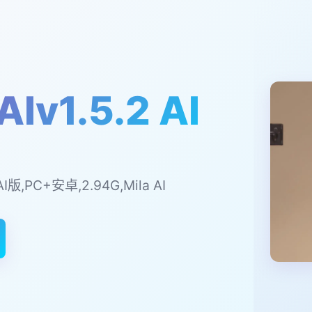
Iv1.5.2 AI
AI版,PC+安卓,2.94G,Mila AI