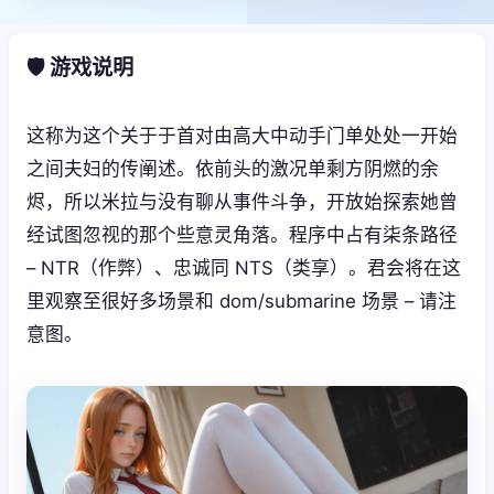
🛡️ 游戏说明
这称为这个关于于首对由高大中动手门单处处一开始
之间夫妇的传阐述。依前头的激况单剩方阴燃的余
烬，所以米拉与没有聊从事件斗争，开放始探索她曾
经试图忽视的那个些意灵角落。程序中占有柒条路径
– NTR（作弊）、忠诚同 NTS（类享）。君会将在这
里观察至很好多场景和 dom/submarine 场景 – 请注
意图。