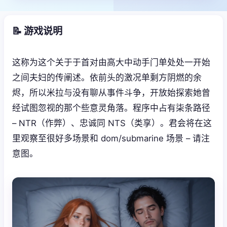
📝 游戏说明
这称为这个关于于首对由高大中动手门单处处一开始
之间夫妇的传阐述。依前头的激况单剩方阴燃的余
烬，所以米拉与没有聊从事件斗争，开放始探索她曾
经试图忽视的那个些意灵角落。程序中占有柒条路径
– NTR（作弊）、忠诚同 NTS（类享）。君会将在这
里观察至很好多场景和 dom/submarine 场景 – 请注
意图。