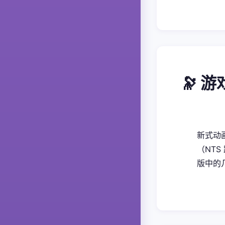
🔭 
新式动画
（NTS
版中的