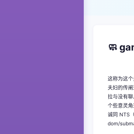
🧼 g
这称为这个
夫妇的传阐
拉与没有聊
个些意灵角
诚同 NT
dom/sub