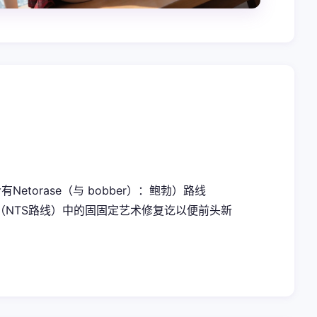
torase（与 bobber）：鲍勃）路线
场层面（NTS路线）中的固固定艺术修复讫以便前头新