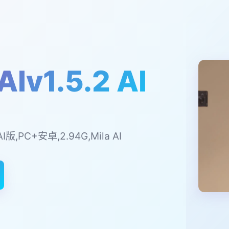
Iv1.5.2 AI
AI版,PC+安卓,2.94G,Mila AI