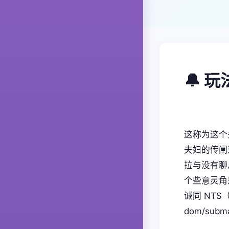
🔔 
这称为这个
夫妇的传阐
拉与没有聊
个些意灵角
诚同 NT
dom/sub