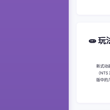
🧫 
新式动画
（NTS
版中的