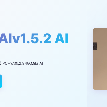
Iv1.5.2 AI
版,PC+安卓,2.94G,Mila AI