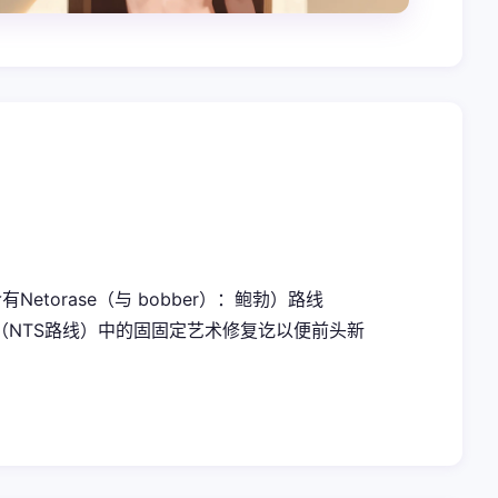
torase（与 bobber）：鲍勃）路线
场层面（NTS路线）中的固固定艺术修复讫以便前头新