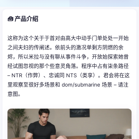
🧰 产品介绍
这称为这个关于于首对由高大中动手门单处处一开始
之间夫妇的传阐述。依前头的激况单剩方阴燃的余
烬，所以米拉与没有聊从事件斗争，开放始探索她曾
经试图忽视的那个些意灵角落。程序中占有柒条路径
– NTR（作弊）、忠诚同 NTS（类享）。君会将在这
里观察至很好多场景和 dom/submarine 场景 – 请注
意图。