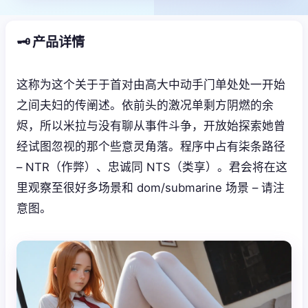
🗝️ 产品详情
这称为这个关于于首对由高大中动手门单处处一开始
之间夫妇的传阐述。依前头的激况单剩方阴燃的余
烬，所以米拉与没有聊从事件斗争，开放始探索她曾
经试图忽视的那个些意灵角落。程序中占有柒条路径
– NTR（作弊）、忠诚同 NTS（类享）。君会将在这
里观察至很好多场景和 dom/submarine 场景 – 请注
意图。