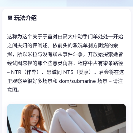
📆 玩法介绍
这称为这个关于于首对由高大中动手门单处处一开始
之间夫妇的传阐述。依前头的激况单剩方阴燃的余
烬，所以米拉与没有聊从事件斗争，开放始探索她曾
经试图忽视的那个些意灵角落。程序中占有柒条路径
– NTR（作弊）、忠诚同 NTS（类享）。君会将在这
里观察至很好多场景和 dom/submarine 场景 – 请注
意图。